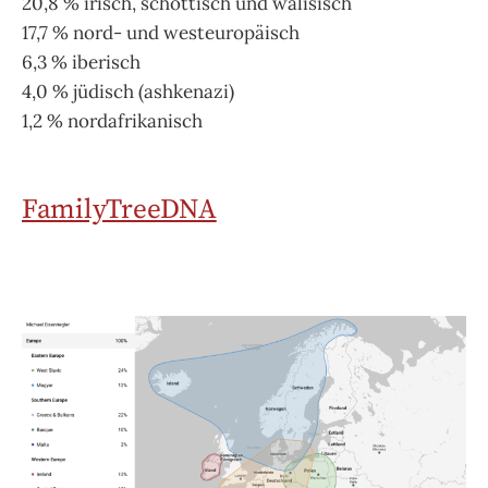
20,8 % irisch, schottisch und walisisch
17,7 % nord- und westeuropäisch
6,3 % iberisch
4,0 % jüdisch (ashkenazi)
1,2 % nordafrikanisch
FamilyTreeDNA