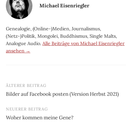
Michael Eisenriegler
Genealogie, (Online-)Medien, Journalismus,
(Netz-)Politik, Mongolei, Buddhismus, Single Malts,
Analogue Audio.
Alle Beiträge von Michael Eisenriegler
ansehen →
ÄLTERER BEITRAG
Beitrags-
Bilder auf Facebook posten (Version Herbst 2021)
Navigation
NEUERER BEITRAG
Woher kommen meine Gene?