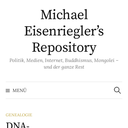
Springe
Michael
zum
Inhalt
Eisenriegler’s
Repository
Politik, Medien, Internet, Buddhismus, Mongolei –
und der ganze Rest
Suche
nach:
MENÜ
GENEALOGIE
DNA-