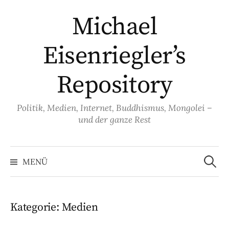
Springe
Michael
zum
Inhalt
Eisenriegler’s
Repository
Politik, Medien, Internet, Buddhismus, Mongolei –
und der ganze Rest
Suche
nach:
MENÜ
Kategorie:
Medien