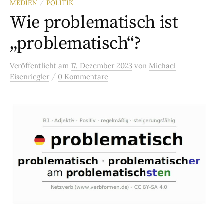
MEDIEN
POLITIK
/
Wie problematisch ist
„problematisch“?
Veröffentlicht
am
17. Dezember 2023
von
Michael
/
Eisenriegler
0 Kommentare