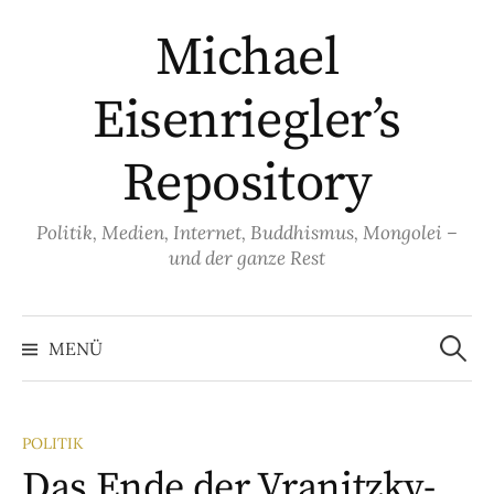
Springe
Michael
zum
Inhalt
Eisenriegler’s
Repository
Politik, Medien, Internet, Buddhismus, Mongolei –
und der ganze Rest
Suche
nach:
MENÜ
POLITIK
Das Ende der Vranitzky-