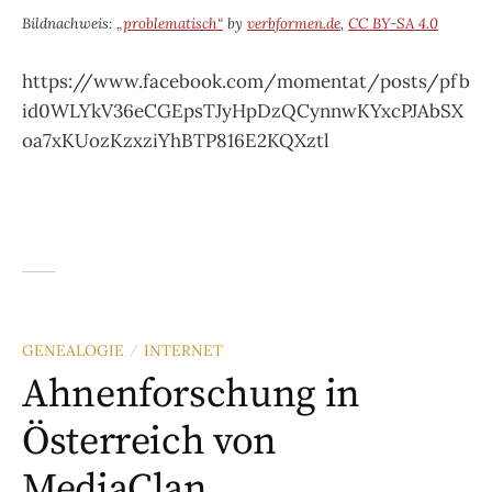
Bildnachweis:
„problematisch“
by
verbformen.de
,
CC BY-SA 4.0
https://www.facebook.com/momentat/posts/pfb
id0WLYkV36eCGEpsTJyHpDzQCynnwKYxcPJAbSX
oa7xKUozKzxziYhBTP816E2KQXztl
GENEALOGIE
INTERNET
/
Ahnenforschung in
Österreich von
MediaClan