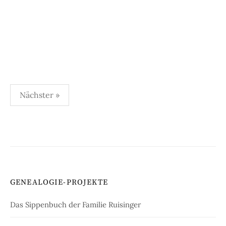
Seitennummerierung
Nächster »
der
Beiträge
GENEALOGIE-PROJEKTE
Das Sippenbuch der Familie Ruisinger