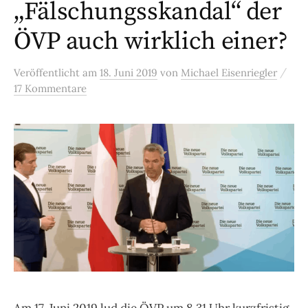
„Fälschungsskandal“ der
ÖVP auch wirklich einer?
/
Veröffentlicht
am
18. Juni 2019
von
Michael Eisenriegler
17 Kommentare
Am 17. Juni 2019 lud die ÖVP um 8.31 Uhr kurzfristig