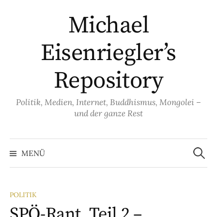
Springe
Michael
zum
Inhalt
Eisenriegler’s
Repository
Politik, Medien, Internet, Buddhismus, Mongolei –
und der ganze Rest
Suche
nach:
MENÜ
POLITIK
SPÖ-Rant, Teil 2 –