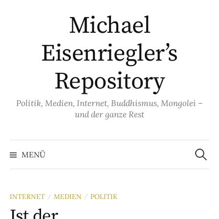
Springe
Michael
zum
Inhalt
Eisenriegler’s
Repository
Politik, Medien, Internet, Buddhismus, Mongolei –
und der ganze Rest
Suche
nach:
MENÜ
INTERNET
MEDIEN
POLITIK
/
/
Ist der