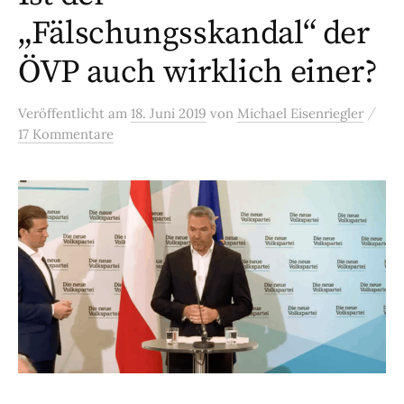
„Fälschungsskandal“ der
ÖVP auch wirklich einer?
/
Veröffentlicht
am
18. Juni 2019
von
Michael Eisenriegler
17 Kommentare