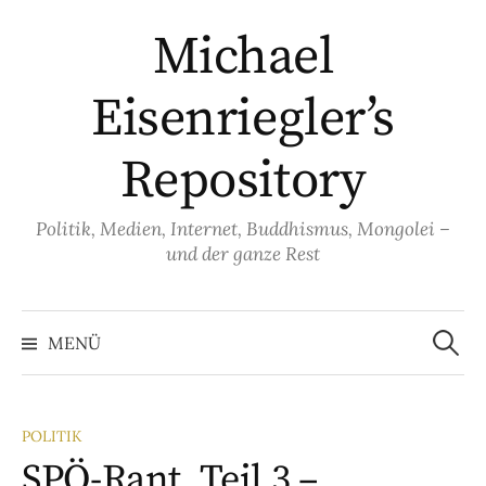
Springe
Michael
zum
Inhalt
Eisenriegler’s
Repository
Politik, Medien, Internet, Buddhismus, Mongolei –
und der ganze Rest
Suche
nach:
MENÜ
POLITIK
SPÖ-Rant, Teil 3 –