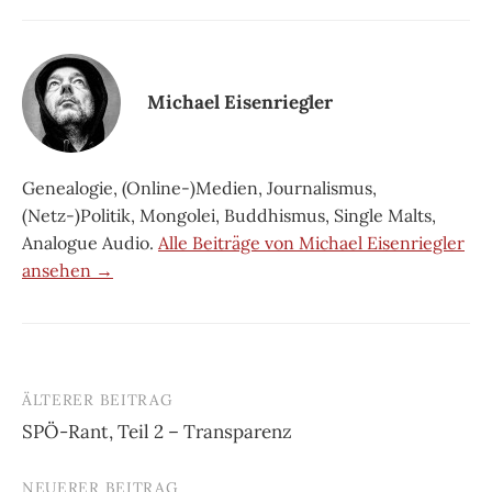
Michael Eisenriegler
Genealogie, (Online-)Medien, Journalismus,
(Netz-)Politik, Mongolei, Buddhismus, Single Malts,
Analogue Audio.
Alle Beiträge von Michael Eisenriegler
ansehen →
ÄLTERER BEITRAG
Beitrags-
SPÖ-Rant, Teil 2 – Transparenz
Navigation
NEUERER BEITRAG