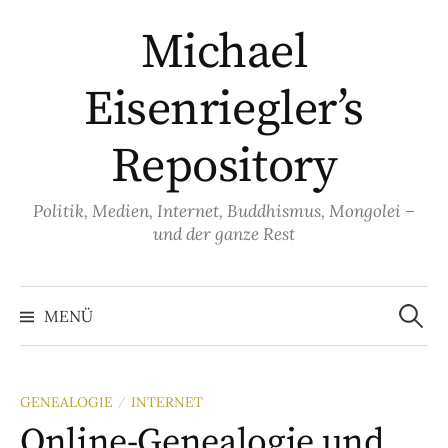
Springe
Michael
zum
Inhalt
Eisenriegler’s
Repository
Politik, Medien, Internet, Buddhismus, Mongolei –
und der ganze Rest
Suche
nach:
MENÜ
GENEALOGIE
INTERNET
/
Online-Genealogie und