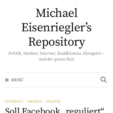
Springe
Michael
zum
Inhalt
Eisenriegler’s
Repository
Politik, Medien, Internet, Buddhismus, Mongolei –
und der ganze Rest
Suche
nach:
MENÜ
INTERNET
MEDIEN
POLITIK
/
/
Soll Facebook „reguliert“