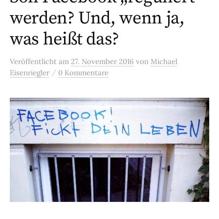
werden? Und, wenn ja,
was heißt das?
Veröffentlicht
am
27. November 2016
von
Michael
/
Eisenriegler
0 Kommentare