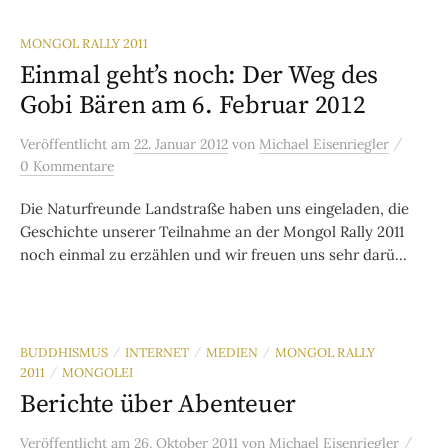
MONGOL RALLY 2011
Einmal geht’s noch: Der Weg des
Gobi Bären am 6. Februar 2012
/
Veröffentlicht
am
22. Januar 2012
von
Michael Eisenriegler
0 Kommentare
Die Naturfreunde Landstraße haben uns eingeladen, die
Geschichte unserer Teilnahme an der Mongol Rally 2011
noch einmal zu erzählen und wir freuen uns sehr darü...
BUDDHISMUS
INTERNET
MEDIEN
MONGOL RALLY
/
/
/
2011
MONGOLEI
/
Berichte über Abenteuer
/
Veröffentlicht
am
26. Oktober 2011
von
Michael Eisenriegler