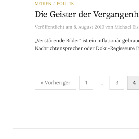
MEDIEN
POLITIK
/
Die Geister der Vergangenh
Veröffentlicht
am
8. August 2010
von
Michael Eis
„Verstörende Bilder“ ist ein inflationär gebr
Nachrichtensprecher oder Doku-Regisseure ihr
Seitennummerierung
« Vorheriger
1
…
3
4
der
Beiträge