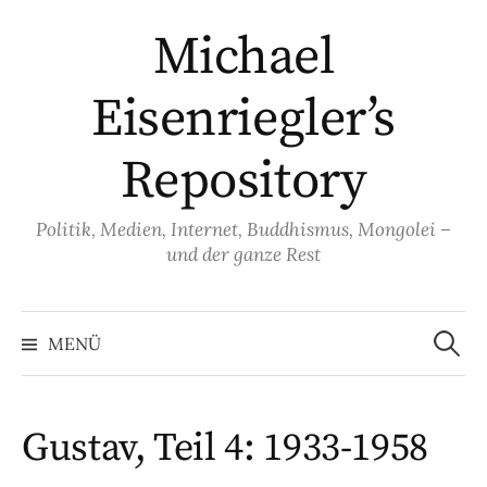
Springe
Michael
zum
Inhalt
Eisenriegler’s
Repository
Politik, Medien, Internet, Buddhismus, Mongolei –
und der ganze Rest
Suche
nach:
MENÜ
Gustav, Teil 4: 1933-1958