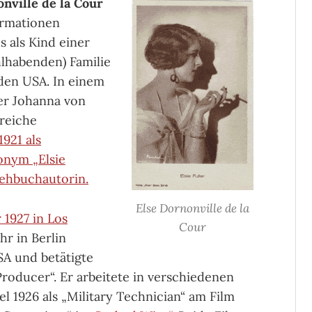
nville de la Cour
formationen
 als Kind einer
lhabenden) Familie
 den USA. In einem
r Johanna von
„reiche
1921 als
onym „Elsie
rehbuchautorin.
Else Dornonville de la
 1927 in Los
Cour
hr in Berlin
SA und betätigte
Producer“. Er arbeitete in verschiedenen
el 1926 als „Military Technician“ am Film