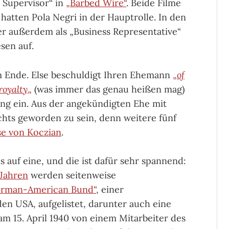
 Supervisor“ in
„Barbed Wire“
. Beide Filme
atten Pola Negri in der Hauptrolle. In den
er außerdem als „Business Representative“
sen auf.
m Ende. Else beschuldigt Ihren Ehemann
„
of
royalty
„
(was immer das genau heißen mag)
ng ein. Aus der angekündigten Ehe mit
chts geworden zu sein, denn weitere fünf
lse von Koczian
.
is auf eine, und die ist dafür sehr spannend:
 Jahren
werden seitenweise
rman-American Bund“
, einer
den USA, aufgelistet, darunter auch eine
am 15. April 1940 von einem Mitarbeiter des