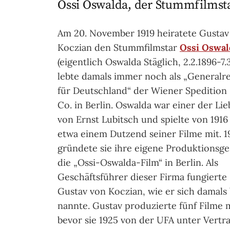
Ossi Oswalda, der Stummfilmst
Am 20. November 1919 heiratete Gustav
Koczian den Stummfilmstar
Ossi Oswal
(eigentlich Oswalda Stäglich, 2.2.1896-7.3
lebte damals immer noch als „Generalr
für Deutschland“ der Wiener Spedition
Co. in Berlin. Oswalda war einer der Lie
von Ernst Lubitsch und spielte von 1916 
etwa einem Dutzend seiner Filme mit. 1
gründete sie ihre eigene Produktionsges
die „Ossi-Oswalda-Film“ in Berlin. Als
Geschäftsführer dieser Firma fungierte
Gustav von Koczian, wie er sich damals
nannte. Gustav produzierte fünf Filme m
bevor sie 1925 von der UFA unter Vertr