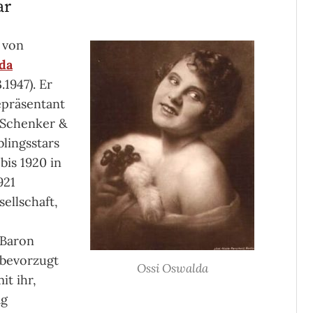
ar
 von
da
.1947). Er
epräsentant
 Schenker &
blingsstars
bis 1920 in
921
ellschaft,
 Baron
 bevorzugt
Ossi Oswalda
it ihr,
ag