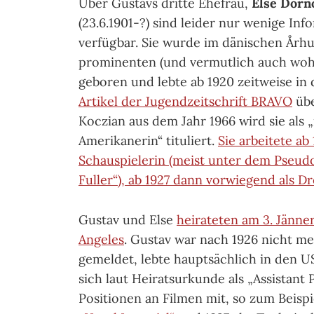
Über Gustavs dritte Ehefrau,
Else Dorno
(23.6.1901-?) sind leider nur wenige In
verfügbar. Sie wurde im dänischen Århus
prominenten (und vermutlich auch woh
geboren und lebte ab 1920 zeitweise in
Artikel der Jugendzeitschrift BRAVO
übe
Koczian aus dem Jahr 1966 wird sie als 
Amerikanerin“ tituliert.
Sie arbeitete ab 
Schauspielerin (meist unter dem Pseud
Fuller“), ab 1927 dann vorwiegend als D
Gustav und Else
heirateten am 3. Jänner
Angeles
. Gustav war nach 1926 nicht me
gemeldet, lebte hauptsächlich in den U
sich laut Heiratsurkunde als „Assistant 
Positionen an Filmen mit, so zum Beispi