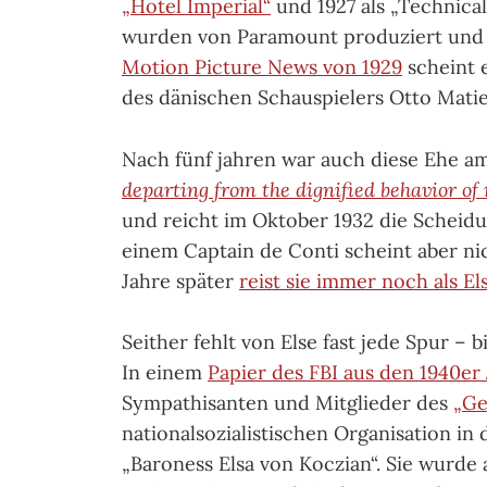
„Hotel Imperial“
und 1927 als „Technical
wurden von Paramount produziert und h
Motion Picture News von 1929
scheint 
des dänischen Schauspielers Otto Matie
Nach fünf jahren war auch diese Ehe a
departing from the dignified behavior of 
und reicht im Oktober 1932 die Scheidu
einem Captain de Conti scheint aber ni
Jahre später
reist sie immer noch als E
Seither fehlt von Else fast jede Spur – b
In einem
Papier des FBI aus den 1940er
Sympathisanten und Mitglieder des
„Ge
nationalsozialistischen Organisation in 
„Baroness Elsa von Koczian“. Sie wurde 