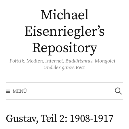
Springe
Michael
zum
Inhalt
Eisenriegler’s
Repository
Politik, Medien, Internet, Buddhismus, Mongolei –
und der ganze Rest
Suche
nach:
MENÜ
Gustav, Teil 2: 1908-1917