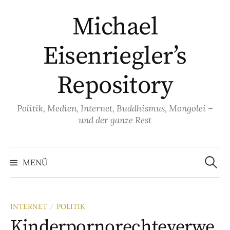
Springe
Michael
zum
Inhalt
Eisenriegler’s
Repository
Politik, Medien, Internet, Buddhismus, Mongolei –
und der ganze Rest
Suche
nach:
MENÜ
INTERNET
POLITIK
/
Kinderpornorechteverwe