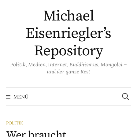
Springe
Michael
zum
Inhalt
Eisenriegler’s
Repository
Politik, Medien, Internet, Buddhismus, Mongolei –
und der ganze Rest
Suche
nach:
MENÜ
POLITIK
Wer braucht