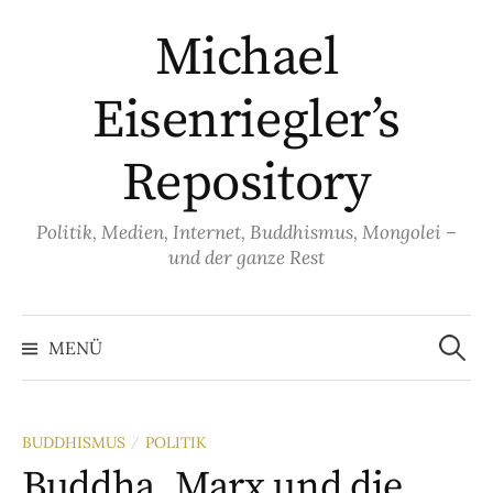
Springe
Michael
zum
Inhalt
Eisenriegler’s
Repository
Politik, Medien, Internet, Buddhismus, Mongolei –
und der ganze Rest
Suche
nach:
MENÜ
BUDDHISMUS
POLITIK
/
Buddha, Marx und die