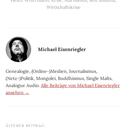
Heinz Vettermann
,
Krise
,
Marxismus
,
Red Buddha
,
Wirtschaftskrise
Michael Eisenriegler
Genealogie, (Online-)Medien, Journalismus,
(Netz-)Politik, Mongolei, Buddhismus, Single Malts,
Analogue Audio.
Alle Beiträge von Michael Eisenriegler
ansehen →
ÄLTERER BEITRAG