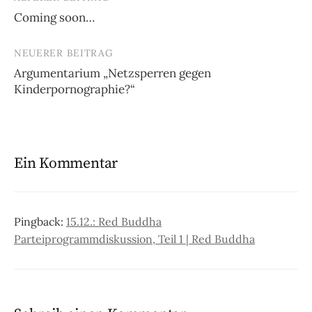
Beitrags-
Coming soon…
Navigation
NEUERER BEITRAG
Argumentarium „Netzsperren gegen
Kinderpornographie?“
Ein Kommentar
Pingback:
15.12.: Red Buddha
Parteiprogrammdiskussion, Teil 1 | Red Buddha