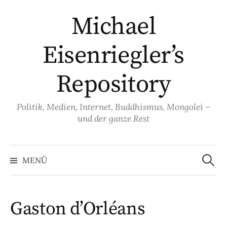
Springe
Michael
zum
Inhalt
Eisenriegler’s
Repository
Politik, Medien, Internet, Buddhismus, Mongolei –
und der ganze Rest
Suche
nach:
MENÜ
Gaston d’Orléans