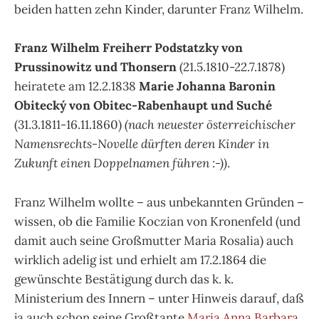
beiden hatten zehn Kinder, darunter Franz Wilhelm.
Franz Wilhelm Freiherr Podstatzky von
Prussinowitz und Thonsern
(21.5.1810-22.7.1878)
heiratete am 12.2.1838
Marie Johanna Baronin
Obitecký von Obitec-Rabenhaupt und Suché
(31.3.1811-16.11.1860)
(nach neuester österreichischer
Namensrechts-Novelle dürften deren Kinder in
Zukunft einen Doppelnamen führen :-))
.
Franz Wilhelm wollte – aus unbekannten Gründen –
wissen, ob die Familie Koczian von Kronenfeld (und
damit auch seine Großmutter Maria Rosalia) auch
wirklich adelig ist und erhielt am 17.2.1864 die
gewünschte Bestätigung durch das k. k.
Ministerium des Innern – unter Hinweis darauf, daß
ja auch schon seine Großtante
Maria Anna Barbara