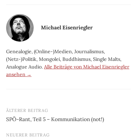
Michael Eisenriegler
Genealogie, (Online-)Medien, Journalismus,
(Netz-)Politik, Mongolei, Buddhismus, Single Malts,
Analogue Audio.
Alle Beiträge von Michael Eisenriegler
ansehen →
ÄLTERER BEITRAG
Beitrags-
SPÖ-Rant, Teil 5 – Kommunikation (not!)
Navigation
NEUERER BEITRAG