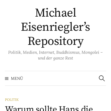
Springe
Michael
zum
Inhalt
Eisenriegler’s
Repository
Politik, Medien, Internet, Buddhismus, Mongolei –
und der ganze Rest
Suche
nach:
MENÜ
POLITIK
Warum sollte Hans die