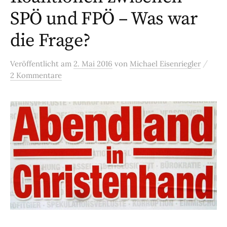
SPÖ und FPÖ – Was war
die Frage?
/
Veröffentlicht
am
2. Mai 2016
von
Michael Eisenriegler
2 Kommentare