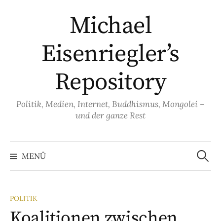
Springe
Michael
zum
Inhalt
Eisenriegler’s
Repository
Politik, Medien, Internet, Buddhismus, Mongolei –
und der ganze Rest
Suche
nach:
MENÜ
POLITIK
Koalitionen zwischen