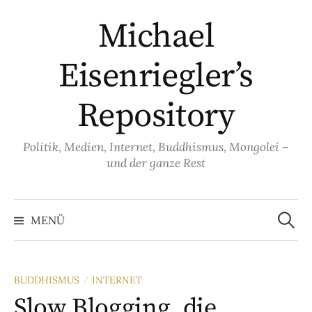
Springe
Michael
zum
Inhalt
Eisenriegler’s
Repository
Politik, Medien, Internet, Buddhismus, Mongolei –
und der ganze Rest
Suche
nach:
MENÜ
BUDDHISMUS
INTERNET
/
Slow Blogging, die