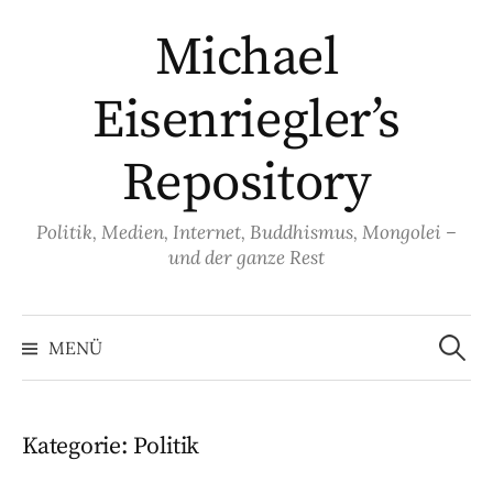
Springe
Michael
zum
Inhalt
Eisenriegler’s
Repository
Politik, Medien, Internet, Buddhismus, Mongolei –
und der ganze Rest
Suche
nach:
MENÜ
Kategorie:
Politik